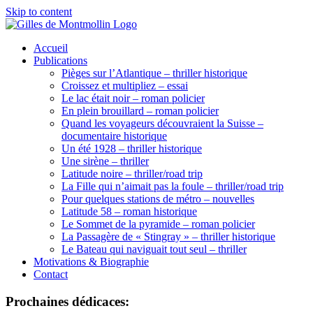
Skip to content
Accueil
Publications
Pièges sur l’Atlantique – thriller historique
Croissez et multipliez – essai
Le lac était noir – roman policier
En plein brouillard – roman policier
Quand les voyageurs découvraient la Suisse –
documentaire historique
Un été 1928 – thriller historique
Une sirène – thriller
Latitude noire – thriller/road trip
La Fille qui n’aimait pas la foule – thriller/road trip
Pour quelques stations de métro – nouvelles
Latitude 58 – roman historique
Le Sommet de la pyramide – roman policier
La Passagère de « Stingray » – thriller historique
Le Bateau qui naviguait tout seul – thriller
Motivations & Biographie
Contact
Prochaines dédicaces: