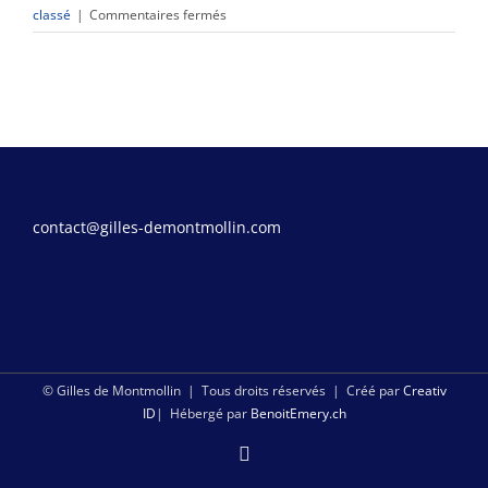
Le 27 mai, une fête à Chêne-Bourg pour 5 ans d’essais
sur
classé
|
Commentaires fermés
Du
publiés chez BSN Press
1er
au
Salon du livre de Genève 2026 : mon horaire
3
octobre,
dédicaces
au
festival
Textures,
contact@gilles-demontmollin.com
à
Fribourg
© Gilles de Montmollin | Tous droits réservés | Créé par
Creativ
ID
| Hébergé par
BenoitEmery.ch
Facebook