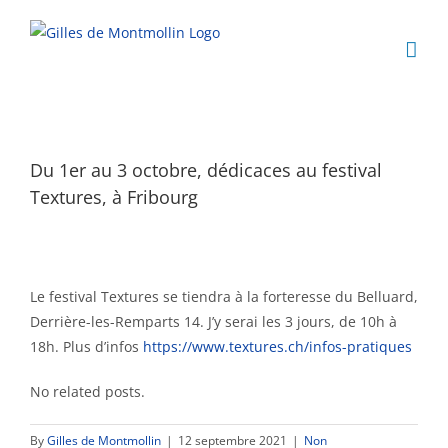
Skip
to
content
Du 1er au 3 octobre, dédicaces au festival
Textures, à Fribourg
Le festival Textures se tiendra à la forteresse du Belluard,
Derrière-les-Remparts 14. J’y serai les 3 jours, de 10h à
18h. Plus d’infos
https://www.textures.ch/infos-pratiques
ACTUALITÉS
No related posts.
Prochaines dédicaces:
By
Gilles de Montmollin
|
12 septembre 2021
|
Non